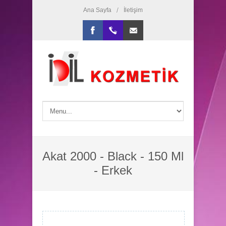
/
Ana Sayfa
İletişim
Facebook
+90.242.2474578
dilek@idilkozmetik.com
Akat 2000 - Black - 150 Ml
- Erkek